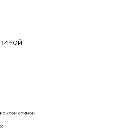
спиной
ткрытой спиной
кс